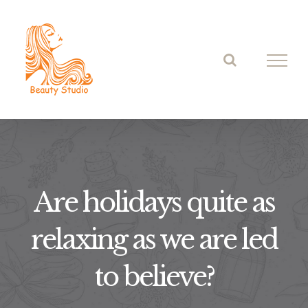
Skip
to
content
Are holidays quite as
relaxing as we are led
to believe?